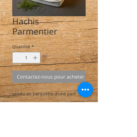
Hachis
Parmentier
Quantité
*
Contactez-nous pour acheter
vendu en barquette d'une part
INFO DE LIVRAISON
Toutes les commandes sont à
retirer sur le marché à l'arrière du