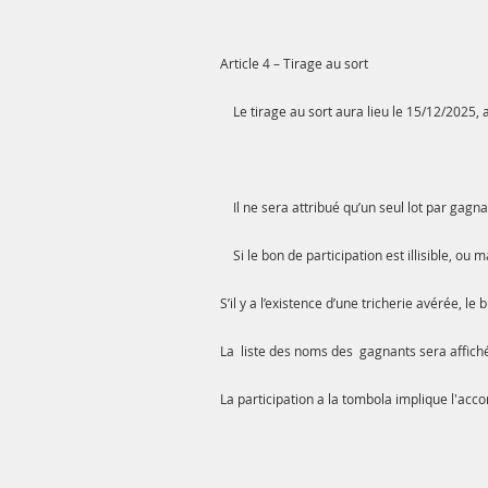
Article 4 – Tirage au sort
Le tirage au sort aura lieu le 15/12/
Il ne sera attribué qu’un seul lot par gagna
Si le bon de participation est illisible, ou
S’il y a l’existence d’une tricherie avérée, 
La liste des noms des gagnants sera affichée
La participation a la tombola implique l'accord