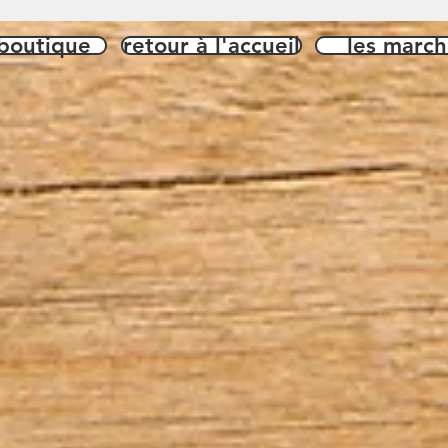
 boutique
retour à l'accueil
les march