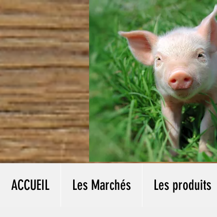
charcuterie philippe et yvonne
ACCUEIL
Les Marchés
Les produits
Règlement de la TOMBOLA « du dépliant de